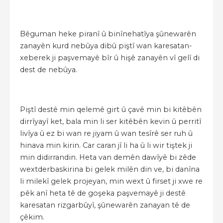
Bêguman heke piranî û binînehatîya şûnewarên
zanayên kurd nebûya dibû piştî wan karesatan-
xeberek ji paşvemayê bîr û hişê zanayên vî gelî di
dest de nebûya.
Piştî destê min qelemê girt û çavê min bi kitêbên
dirrîyayî ket, bala min li ser kitêbên kevin û perritî
livîya û ez bi wan re jiyam û wan tesîrê ser ruh û
hinava min kirin. Car caran jî li ha û li wir tiştek ji
min didirrandin. Heta van demên dawîyê bi zêde
wextderbaskirina bi gelek milên din ve, bi danîna
li milekî gelek projeyan, min wext û firset ji xwe re
pêk anî heta tê de goşeka paşvemayê ji destê
karesatan rizgarbûyî, şûnewarên zanayan tê de
çêkim.