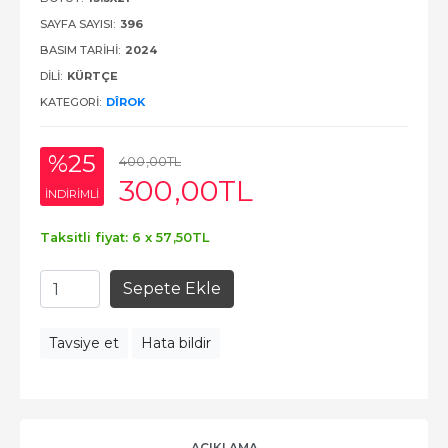
SAYFA SAYISI:
396
BASIM TARIHI:
2024
DILI:
KÜRTÇE
KATEGORI:
DÎROK
%25
400
,00
TL
300
,00
TL
INDIRIMLI
Taksitli fiyat: 6 x
57
,50
TL
Sepete Ekle
Tavsiye et
Hata bildir
AÇIKLAMA