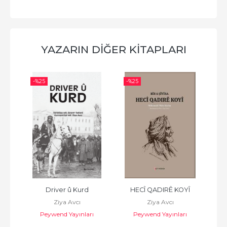
YAZARIN DIĞER KITAPLARI
-%
25
-%
25
-%
yayê 
Driver û Kurd
HECÎ QADIRÊ KOYÎ
SEF
Ziya Avcı
Ziya Avcı
MÊR
Peywend Yayınları
Peywend Yayınları
ı