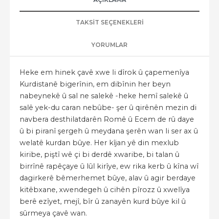
TAKSIT SEÇENEKLERI
YORUMLAR
Heke em hinek çavê xwe li dîrok û çapemenîya
Kurdistanê bigerînin, em dibînin her beyn
nabeynekê û sal ne salekê -heke hemî salekê û
salê yek-du caran nebûbe- şer û qirênên mezin di
navbera desthilatdarên Romê û Ecem de rû daye
û bi piranî şergeh û meydana şerên wan li ser ax û
welatê kurdan bûye. Her kîjan yê din mexlub
kiribe, piştî wê çi bi derdê xwaribe, bi talan û
birrînê rapêçaye û lûl kirîye, ew rika kerb û kîna wî
dagirkerê bêmerhemet bûye, alav û agir berdaye
kitêbxane, xwendegeh û cihên pîrozz û xwelîya
berê ezîyet, mejî, bîr û zanayên kurd bûye kil û
sûrmeya çavê wan.