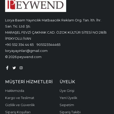
Lorya Basım Yayıncılık Matbaacılık Reklam Org. Tan. İth. İhr.
San. Tic. Ltd. Şti.
MARAŞEL FEVZİ ÇAKMAK CAD. ÖZOK KÜLTÜR SİTESİ NO:28/B
İPEKYOLU /VAN
+90 532 354 44 65
905323544465
loryayayinlari@gmail.com
© 2026 peywend.com
MÜŞTERI HIZMETLERI
ÜYELIK
Hakkımızda
Üye Girişi
Kargo ve Teslimat
Yeni Üyelik
Gizlilik ve Güvenlik
Sepetim
Sipariş Koşulları
Sipariş Takibi