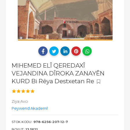
MIHEMED ELÎ QEREDAXÎ
VEJANDINA DÎROKA ZANAYÊN
KURD Bi Rêya Destxetan Re
Ziya Avcı
Peywend Akademî
STOK KODU:
978-6256-207-12-7
BOYUT:
13.5X21