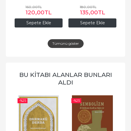
160
,00
TL
180
,00
TL
120
,00
TL
135
,00
TL
Sepete Ekle
Sepete Ekle
Tümünü göster
BU KITABI ALANLAR BUNLARI
ALDI
-%
25
-%
25
-%