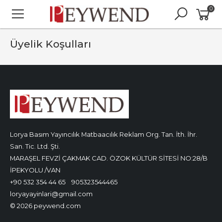
0
Üyelik Koşulları
Lorya Basım Yayıncılık Matbaacılık Reklam Org. Tan. İth. İhr.
San. Tic. Ltd. Şti.
MARAŞEL FEVZİ ÇAKMAK CAD. ÖZOK KÜLTÜR SİTESİ NO:28/B
İPEKYOLU /VAN
+90 532 354 44 65
905323544465
loryayayinlari@gmail.com
© 2026 peywend.com