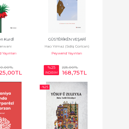
ên Kurdî
GÛSTÊRÎKÊN VEŞARÎ
Şerwani
Hacı Yılmaz (Sidîq Gorîcan)
 Yayınları
Peywend Yayınları
00
,00
TL
225
,00
TL
%25
25
,00
TL
168
,75
TL
İNDİRİM
-%
25