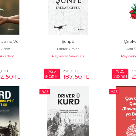
 Jame Vû
Şûnpê
Çîrok
ilsoz
Dildar Gever
Adil 
Akademî
Peywend Yayınları
Peywend
,00
TL
250
,00
TL
3
%25
%25
62
,50
TL
187
,50
TL
2
İNDİRİM
İNDİRİM
-%
25
-%
25