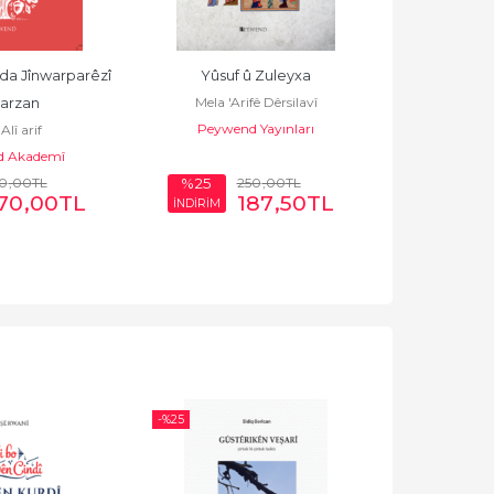
a Jînwarparêzî 
Yûsuf û Zuleyxa
Mela 'Arifê Dêrsilavî
Barzan
Peywend Yayınları
Alî arif
d Akademî
0
,00
TL
250
,00
TL
%25
70
,00
TL
187
,50
TL
İNDİRİM
-%
25