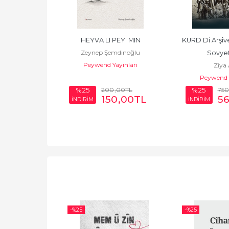
HEYVA LI PEY  MIN
KURD Di Arşîv
Zeynep Şemdinoğlu
Sovye
Peywend Yayınları
Ziya 
Peywend Y
200
,00
TL
750
%25
%25
150
,00
TL
5
İNDİRİM
İNDİRİM
-%
25
-%
25