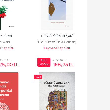
ên Kurdî
GÛSTÊRÎKÊN VEŞARÎ
Şerwani
Hacı Yılmaz (Sidîq Gorîcan)
 Yayınları
Peywend Yayınları
00
,00
TL
225
,00
TL
%25
25
,00
TL
168
,75
TL
İNDİRİM
-%
25