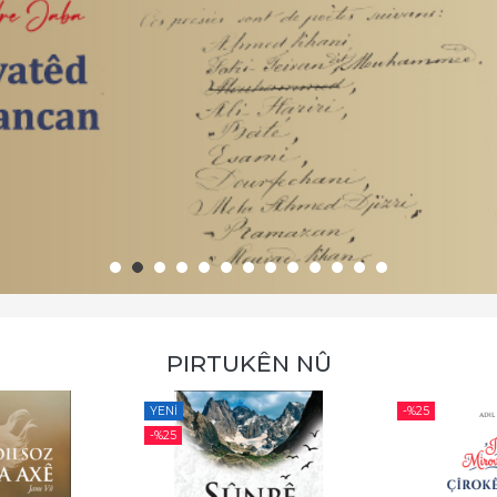
PIRTUKÊN NÛ
YENI
-%
25
-%
25