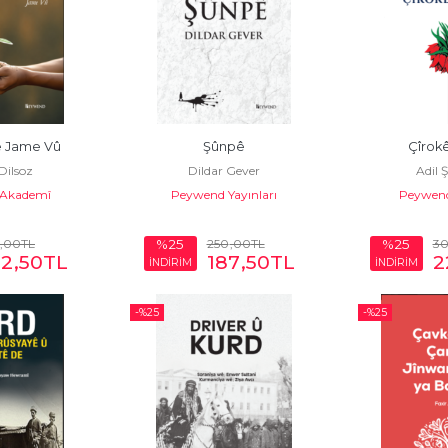
 Jame Vû
Şûnpê
Çîrok
ilsoz
Dildar Gever
Adil 
Akademî
Peywend Yayınları
Peywend
,00
TL
250
,00
TL
3
%25
%25
62
,50
TL
187
,50
TL
2
İNDİRİM
İNDİRİM
-%
25
-%
25