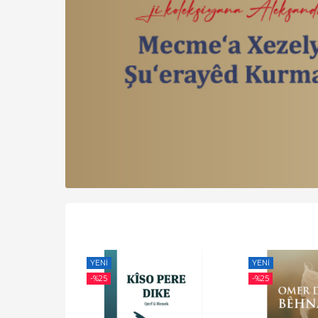
YENI
YENI
-%
25
-%
25