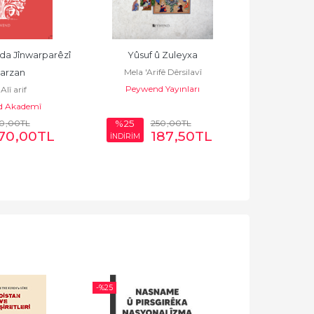
a Jînwarparêzî 
Yûsuf û Zuleyxa
Mela 'Arifê Dêrsilavî
Barzan
Peywend Yayınları
Alî arif
d Akademî
0
,00
TL
250
,00
TL
%25
70
,00
TL
187
,50
TL
İNDİRİM
-%
25
-%
25