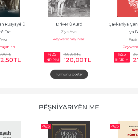
en Rusyayê Û 
Driver û Kurd
Çavkaniya Çand
Ziya Avcı
tê De
ya 
Peywend Yayınları
Avcı
Faxir 
ayınları
Peywen
,00
TL
160
,00
TL
36
%25
%25
62
,50
TL
120
,00
TL
2
İNDİRİM
İNDİRİM
Tümünü göster
PÊŞNİYARIYÊN ME
-%
25
-%
25