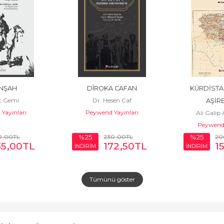
NŞAH
DÎROKA CAFAN
KÜRDİSTAN
 Gemi
Dr. Hesen Caf
AŞİRE
Yayınları
Peywend Yayınları
Ali Galip
Peywend 
0
,00
TL
230
,00
TL
20
%25
%25
35
,00
TL
172
,50
TL
1
İNDİRİM
İNDİRİM
Tümünü göster