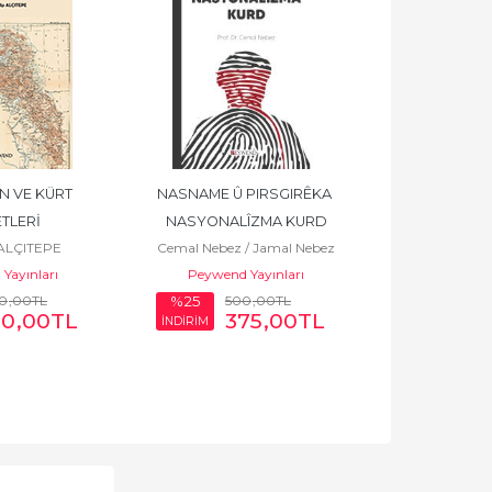
 VE KÜRT 
NASNAME Û PIRSGIRÊKA 
Dîwana Mela Nû
Nesim 
TLERİ
NASYONALÎZMA KURD
Peywend 
 ALÇITEPE
Cemal Nebez / Jamal Nebez
Yayınları
Peywend Yayınları
0
,00
TL
500
,00
TL
36
%25
%25
50
,00
TL
375
,00
TL
2
İNDİRİM
İNDİRİM