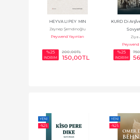
HEYVA LI PEY  MIN
KURD Di Arşîv
Zeynep Şemdinoğlu
Sovye
Peywend Yayınları
Ziya 
Peywend Y
200
,00
TL
750
%25
%25
150
,00
TL
5
İNDİRİM
İNDİRİM
YENI
YENI
-%
25
-%
25