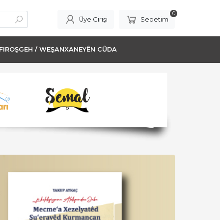
0
Üye Girişi
Sepetim
FIROŞGEH / WEŞANXANEYÊN CÛDA