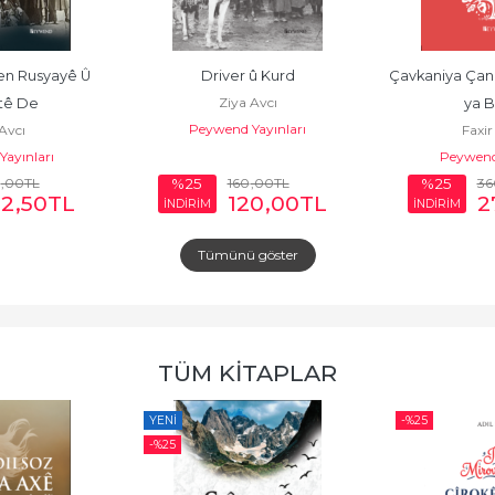
en Rusyayê Û 
Driver û Kurd
Çavkaniya Çand
Ziya Avcı
tê De
ya 
Peywend Yayınları
Avcı
Faxir 
ayınları
Peywen
,00
TL
160
,00
TL
36
%25
%25
62
,50
TL
120
,00
TL
2
İNDİRİM
İNDİRİM
Tümünü göster
TÜM KITAPLAR
YENI
-%
25
-%
25