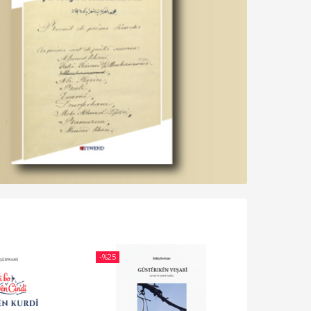
-%
25