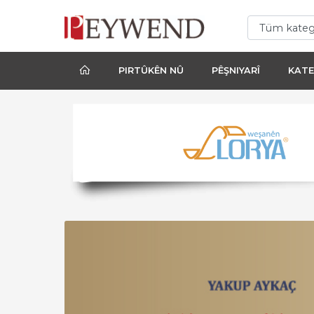
PIRTÛKÊN NÛ
PÊŞNIYARÎ
KATE