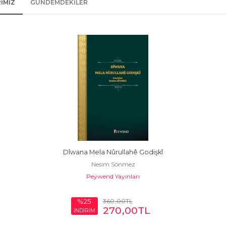
IMIZ
GÜNDEMDEKILER
Dîwana Mela Nûrullahê Godişkî
Nesim Sönmez
Peywend Yayınları
360
,00
TL
%25
270
,00
TL
İNDİRİM