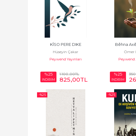
KÎSO PERE DIKE
Bêhna Axê
Hüseyin Çakar
Ömer D
Peywend Yayınları
Peywend 
1.100
,00
TL
350
%25
%25
825
,00
TL
2
İNDİRİM
İNDİRİM
-%
25
-%
25