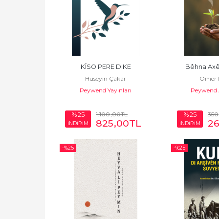
KÎSO PERE DIKE
Bêhna Axê
Hüseyin Çakar
Ömer D
Peywend Yayınları
Peywend 
1.100
,00
TL
350
%25
%25
825
,00
TL
2
İNDİRİM
İNDİRİM
-%
25
-%
25