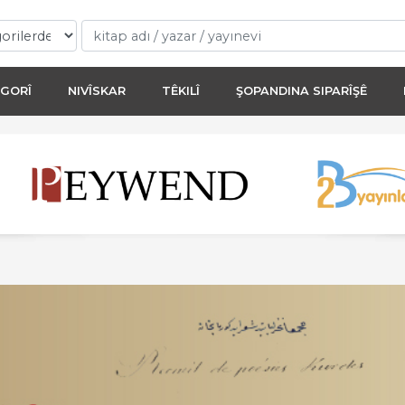
GORÎ
NIVÎSKAR
TÊKILÎ
ŞOPANDINA SIPARÎŞÊ