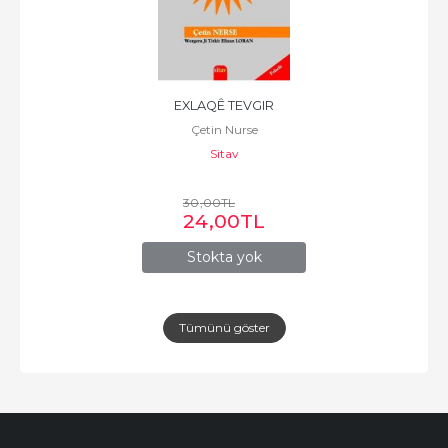
EXLAQÊ TEVGIR
Çetin Nurse
Sitav
30
,00
TL
24
,00
TL
Stokta yok
Tümünü göster