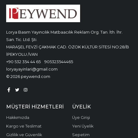
Lorya Basım Yayıncılık Matbaacılık Reklam Org. Tan. İth. İhr.
San. Tic. Ltd. Şti.
MARAŞEL FEVZİ ÇAKMAK CAD. ÖZOK KÜLTÜR SİTESİ NO:28/B
İPEKYOLU /VAN
+90 532 354 44 65
905323544465
loryayayinlari@gmail.com
© 2026 peywend.com
MÜŞTERI HIZMETLERI
ÜYELIK
Hakkımızda
Üye Girişi
Kargo ve Teslimat
Yeni Üyelik
Gizlilik ve Güvenlik
Sepetim