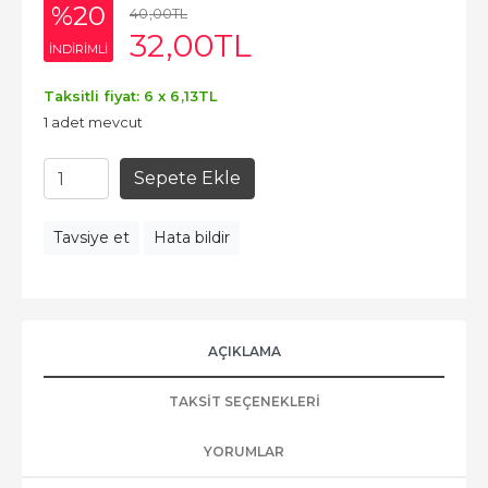
%20
40
,00
TL
32
,00
TL
INDIRIMLI
Taksitli fiyat: 6 x
6
,13
TL
1 adet mevcut
Sepete Ekle
Tavsiye et
Hata bildir
AÇIKLAMA
TAKSIT SEÇENEKLERI
YORUMLAR