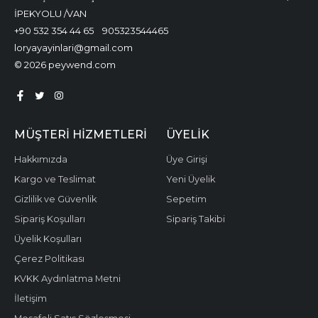
İPEKYOLU /VAN
+90 532 354 44 65
905323544465
loryayayinlari@gmail.com
© 2026 peywend.com
MÜŞTERI HIZMETLERI
ÜYELIK
Hakkımızda
Üye Girişi
Kargo ve Teslimat
Yeni Üyelik
Gizlilik ve Güvenlik
Sepetim
Sipariş Koşulları
Sipariş Takibi
Üyelik Koşulları
Çerez Politikası
KVKK Aydınlatma Metni
İletişim