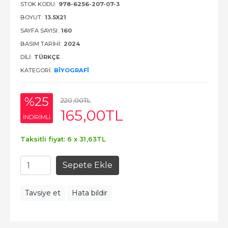
STOK KODU:
978-6256-207-07-3
BOYUT:
13.5X21
SAYFA SAYISI:
160
BASIM TARIHI:
2024
DILI:
TÜRKÇE
KATEGORI:
BÎYOGRAFÎ
%25
220
,00
TL
165
,00
TL
INDIRIMLI
Taksitli fiyat: 6 x
31
,63
TL
Sepete Ekle
Tavsiye et
Hata bildir