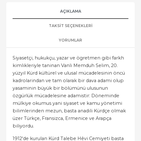
AÇIKLAMA
TAKSIT SEÇENEKLERI
YORUMLAR
Siyasetçi, hukukçu, yazar ve ögretmen gibi farkh
kimlikleriyle taninan Vanli Memduh Selim, 20.
yüzyil Kürd kültürel ve ulusal mücadelesinin öncü
kadrolarindan ve tam olarak bir dava adami olup
yasaminin büyük bir bölümünü ulusunun
özgürlük mücadelesine adamistir: Döneminde
mülkiye okumus yani siyaset ve kamu yönetimi
bilimlerinden mezun, basta anadili Kürdçe olmak
üzer Türkçe, Fransizca, Ermenice ve Arapça
biliyordu.
1912'de kurulan Kürd Talebe Hêvi Cemiyeti basta