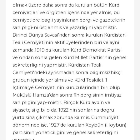
olmak üzere daha sonra da kurulan bütün Kürd
cemiyetleri ve örgütleri içerisinde yer almis, bu
cemiyetlere bagli yayinlanan dergi ve gazetelerin
sahipligi-ni üstlenmis ve yazarligini yapmistir.
Birinci Dünya Savasi'ndan sonra kurulan Kürdistan
Teali Cemiyeti'nin aktif üyelerinden biri ve ayni
zamanda 1919'da kurulan Kürd Demokrat Partisi
ve ondan sonra gelen Kürd Millet Partisi'nin genel
sekreterligini yapmistir. Kürdistan Teali
Cemiyeti'ndeki ayrismadan sonra bagimsizhikçi
grubun içinde yer almis ve Kürd Teskilat-1
Içtimaiye Cemiyeti'nin kurucularindan biri olup
Müküslü Hamza'dan sonra fîn dergisinin imtiyaz
sahipligini yap-mistir. Birçok Kürd aydin ve
siyasetçisi gibi o da, 1922'nin sonlarina dogru
yurtdisina çikmak zorunda kalmis. Cumhuriyet
döneminde ise, 1927'de kurulan Xoybûn (Hoybun)
partisinin yöneticiligini ve genel sekreterligini