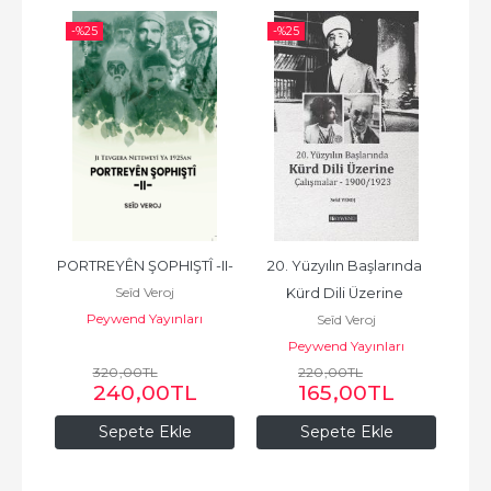
-%
25
-%
25
-%
D 
PORTREYÊN ŞOPHIŞTÎ -II-
20. Yüzyılın Başlarında 
Ku
Seîd Veroj
0)
Kürd Dili Üzerine 
Peywend Yayınları
Seîd Veroj
Çalışmalar 1900/1923
ı
Peywend Yayınları
320
,00
TL
220
,00
TL
240
,00
TL
165
,00
TL
Sepete Ekle
Sepete Ekle