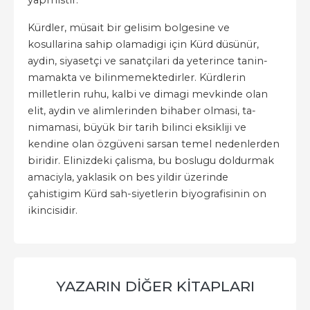
yapmistir.
Kürdler, müsait bir gelisim bolgesine ve
kosullarina sahip olamadigi için Kürd düsünür,
aydin, siyasetçi ve sanatçilari da yeterince tanin-
mamakta ve bilinmemektedirler. Kürdlerin
milletlerin ruhu, kalbi ve dimagi mevkinde olan
elit, aydin ve alimlerinden bihaber olmasi, ta-
nimamasi, büyük bir tarih bilinci eksikliji ve
kendine olan özgüveni sarsan temel nedenlerden
biridir. Elinizdeki çalisma, bu boslugu doldurmak
amaciyla, yaklasik on bes yildir üzerinde
çahistigim Kürd sah-siyetlerin biyografisinin on
ikincisidir.
YAZARIN DIĞER KITAPLARI