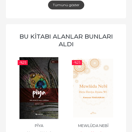
Tümünü göster
BU KITABI ALANLAR BUNLARI
ALDI
-%
25
-%
25
-%
PÎYA
MEWLÛDA NEBÎ