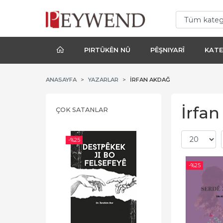
PIRTÛKÊN NÛ
PÊŞNIYARÎ
KATE
ANASAYFA
YAZARLAR
İRFAN AKDAĞ
İrfan
ÇOK SATANLAR
-%
25
-%
25
-%
25