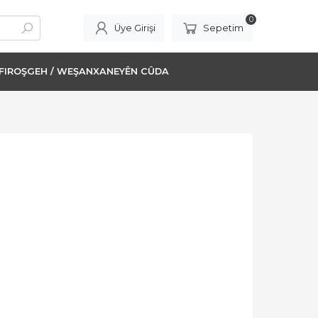
0
Üye Girişi
Sepetim
FIROŞGEH / WEŞANXANEYÊN CÛDA
-%
25
-%
25
-%
25