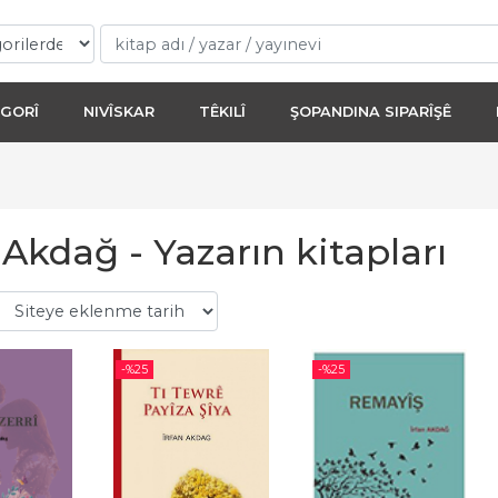
GORÎ
NIVÎSKAR
TÊKILÎ
ŞOPANDINA SIPARÎŞÊ
 Akdağ - Yazarın kitapları
-%
25
-%
25
-%
25
-%
25