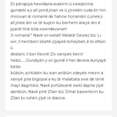
Di pêvajoya hewldana avakirin û xweşkirina
gundekî a ji alî çend jinan ve û çîrokên cuda ên hin
mirovan di romanê de hatine honandin û jinek ji
alî jinek din ve tê kuştin ku berhem alieyk din ê
jiyanê tîne bîra xwendevanan!
Ji romanê:” Navê wî welatî Welatê Gewez bû. Li
wir, li hemberî slûetê çîyayek biheybet, ê bi efsûn
û
destanî, li ber Kevirê Zîv xaniyek kevirî
hebû.......Gundiyên ji wî gundî li her devera dunyayê
belav
bûbûn, pirtûkên ku wan anîbûn odeyek mezin a
xaniyê pîra bigopal a ku di malabata xwe de tenê
mayî dagirtibû. Navê pirtûkxanê wekî dapîra çîyê
danîbûn. Navê pîrê Zîlan bû. Dihat bawerkirin ku
Zîlan bi ruhên çîyê re diaxive.