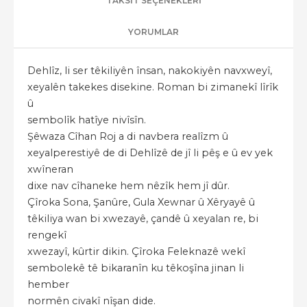
TAKSIT SEÇENEKLERI
YORUMLAR
Dehlîz, li ser têkiliyên însan, nakokiyên navxweyî,
xeyalên takekes disekine. Roman bi zimanekî lîrîk
û
sembolîk hatîye nivîsîn.
Şêwaza Cîhan Roj a di navbera realîzm û
xeyalperestiyê de di Dehlîzê de jî li pêş e û ev yek
xwîneran
dixe nav cîhaneke hem nêzîk hem jî dûr.
Çîroka Sona, Şanûre, Gula Xewnar û Xêryayê û
têkiliya wan bi xwezayê, çandê û xeyalan re, bi
rengekî
xwezayî, kûrtir dikin. Çîroka Feleknazê wekî
sembolekê tê bikaranîn ku têkoşîna jinan li
hember
normên civakî nîşan dide.