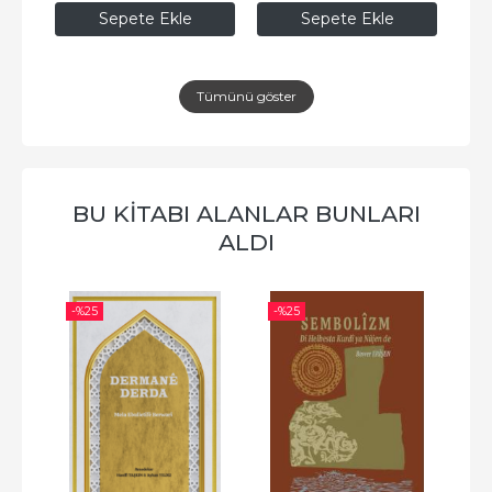
Sepete Ekle
Sepete Ekle
Tümünü göster
BU KITABI ALANLAR BUNLARI
ALDI
-%
25
-%
25
-%