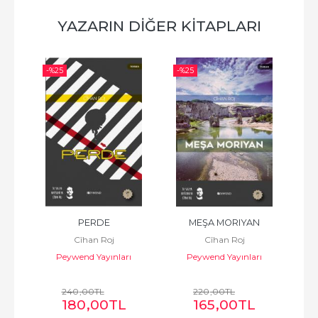
YAZARIN DIĞER KITAPLARI
-%
25
-%
25
-%
PERDE
MEŞA MORIYAN
Cîhan Roj
Cîhan Roj
ı
Peywend Yayınları
Peywend Yayınları
240
,00
TL
220
,00
TL
180
,00
TL
165
,00
TL