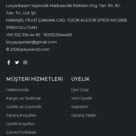
Lorya Basım Yayıncılık Matbaacılık Reklam Org. Tan. İth. İhr.
San. Tic. Ltd. Şti.
MARAŞEL FEVZİ ÇAKMAK CAD. ÖZOK KÜLTÜR SİTESİ NO:28/B
İPEKYOLU /VAN
+90 532 354 44 65
905323544465
loryayayinlari@gmail.com
© 2026 peywend.com
MÜŞTERI HIZMETLERI
ÜYELIK
Hakkımızda
Üye Girişi
Kargo ve Teslimat
Yeni Üyelik
Gizlilik ve Güvenlik
Sepetim
Sipariş Koşulları
Sipariş Takibi
Üyelik Koşulları
Çerez Politikası